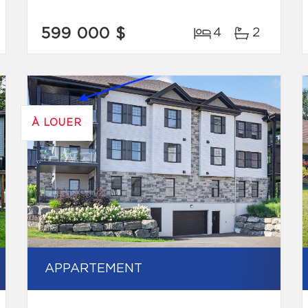
599 000 $
4
2
À LOUER
APPARTEMENT