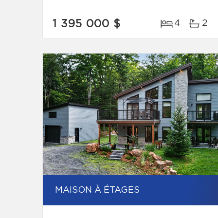
1 395 000 $
4
2
MAISON À ÉTAGES