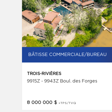
BÂTISSE COMMERCIALE/BUREAU
TROIS-RIVIÈRES
9915Z - 9943Z Boul. des Forges
8 000 000 $
+TPS/TVQ