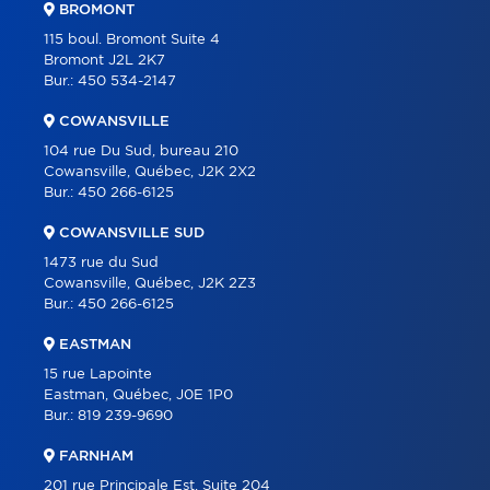
BROMONT
PROGRAMMES
115 boul. Bromont Suite 4
Bromont J2L 2K7
PARTENAIRES
Bur.:
450 534-2147
CARRIÈRE
COWANSVILLE
BLOGUE
104 rue Du Sud, bureau 210
Cowansville, Québec, J2K 2X2
CONTACT
Bur.:
450 266-6125
ENGLISH
COWANSVILLE SUD
1473 rue du Sud
Cowansville, Québec, J2K 2Z3
Bur.:
450 266-6125
EASTMAN
15 rue Lapointe
Eastman, Québec, J0E 1P0
Bur.:
819 239-9690
FARNHAM
201 rue Principale Est, Suite 204