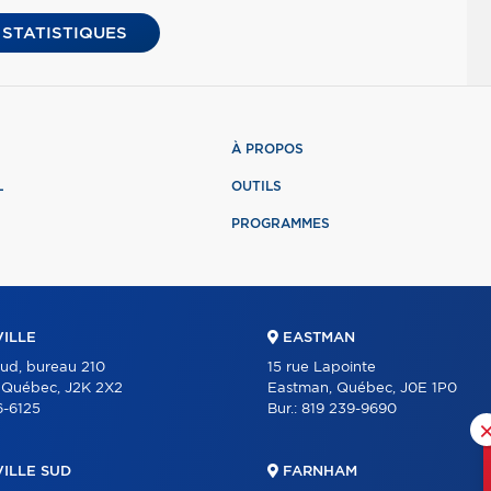
 STATISTIQUES
À PROPOS
L
OUTILS
PROGRAMMES
ILLE
EASTMAN
Sud, bureau 210
15 rue Lapointe
, Québec, J2K 2X2
Eastman, Québec, J0E 1P0
6-6125
Bur.:
819 239-9690
ILLE SUD
FARNHAM