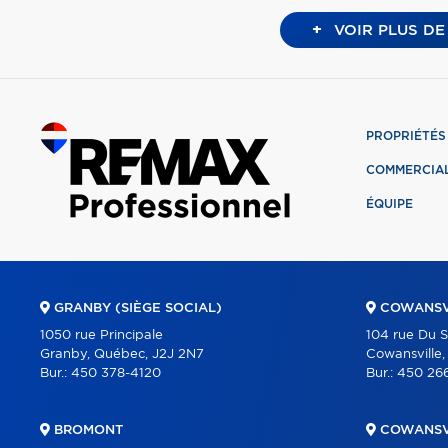
+
VOIR PLUS DE
PROPRIÉTÉS
COMMERCIA
ÉQUIPE
GRANBY (SIÈGE SOCIAL)
COWANSV
1050 rue Principale
104 rue Du 
Granby, Québec, J2J 2N7
Cowansville
Bur.:
450 378-4120
Bur.:
450 26
BROMONT
COWANSV