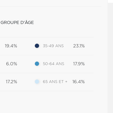
 GROUPE D'ÂGE
19.4%
23.1%
35-49 ANS
6.0%
17.9%
50-64 ANS
17.2%
16.4%
65 ANS ET +