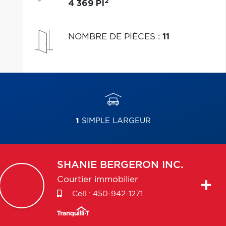
2
4 369 PI
NOMBRE DE PIÈCES
:
11
1
SIMPLE LARGEUR
SHANIE
BERGERON INC.
Courtier immobilier
Cell.:
450-942-1271