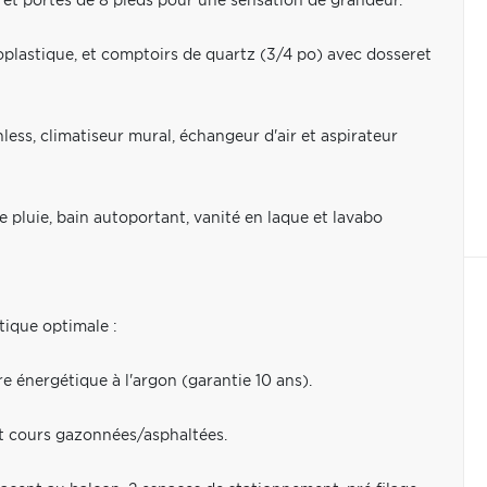
 et portes de 8 pieds pour une sensation de grandeur.
plastique, et comptoirs de quartz (3/4 po) avec dosseret
ess, climatiseur mural, échangeur d'air et aspirateur
e pluie, bain autoportant, vanité en laque et lavabo
tique optimale :
re énergétique à l'argon (garantie 10 ans).
 et cours gazonnées/asphaltées.