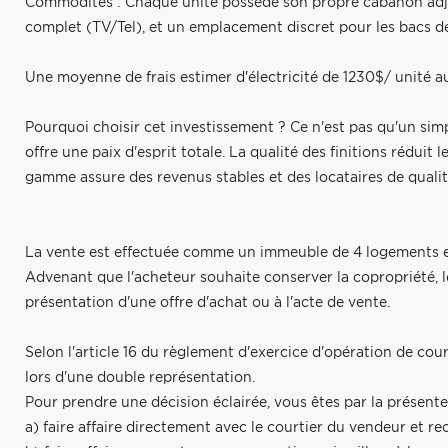
Commodités : Chaque unité possède son propre cabanon adjac
complet (TV/Tel), et un emplacement discret pour les bacs d
Une moyenne de frais estimer d'électricité de 1230$/ unité au
Pourquoi choisir cet investissement ? Ce n'est pas qu'un simp
offre une paix d'esprit totale. La qualité des finitions réduit 
gamme assure des revenus stables et des locataires de qualit
La vente est effectuée comme un immeuble de 4 logements et 
Advenant que l'acheteur souhaite conserver la copropriété, l
présentation d'une offre d'achat ou à l'acte de vente.
Selon l'article 16 du règlement d'exercice d'opération de cou
lors d'une double représentation.
Pour prendre une décision éclairée, vous êtes par la présente 
a) faire affaire directement avec le courtier du vendeur et r