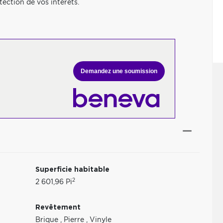
otection de vos intérêts.
Demandez une soumission
Superficie habitable
2
2 601,96 Pi
Revêtement
Brique
,
Pierre
,
Vinyle