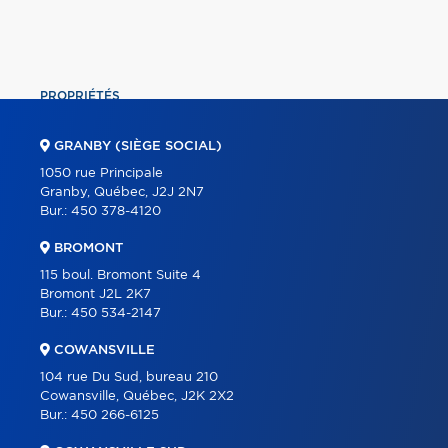
PROPRIÉTÉS
COMMERCIAL
GRANBY (SIÈGE SOCIAL)
ÉQUIPE
1050 rue Principale
Granby, Québec, J2J 2N7
À PROPOS
Bur.:
450 378-4120
OUTILS
BROMONT
PROGRAMMES
115 boul. Bromont Suite 4
Bromont J2L 2K7
PARTENAIRES
Bur.:
450 534-2147
CARRIÈRE
COWANSVILLE
BLOGUE
104 rue Du Sud, bureau 210
Cowansville, Québec, J2K 2X2
CONTACT
Bur.:
450 266-6125
ENGLISH