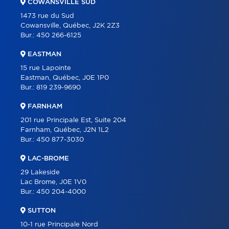
COWANSVILLE SUD
1473 rue du Sud
Cowansville, Québec, J2K 2Z3
Bur.:
450 266-6125
EASTMAN
15 rue Lapointe
Eastman, Québec, J0E 1P0
Bur.:
819 239-9690
FARNHAM
201 rue Principale Est, Suite 204
Farnham, Québec, J2N 1L2
Bur.:
450 877-3030
LAC-BROME
29 Lakeside
Lac Brome, J0E 1V0
Bur.:
450 204-4000
SUTTON
10-1 rue Principale Nord