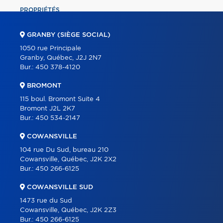
PROPRIÉTÉS
COMMERCIAL
GRANBY (SIÈGE SOCIAL)
ÉQUIPE
1050 rue Principale
Granby, Québec, J2J 2N7
À PROPOS
Bur.:
450 378-4120
OUTILS
BROMONT
PROGRAMMES
115 boul. Bromont Suite 4
Bromont J2L 2K7
PARTENAIRES
Bur.:
450 534-2147
CARRIÈRE
COWANSVILLE
BLOGUE
104 rue Du Sud, bureau 210
Cowansville, Québec, J2K 2X2
CONTACT
Bur.:
450 266-6125
ENGLISH
COWANSVILLE SUD
1473 rue du Sud
Cowansville, Québec, J2K 2Z3
Bur.:
450 266-6125