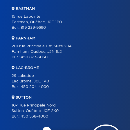
EASTMAN
15 rue Lapointe
Eastman, Québec, J0E 1P0
Bur.:
819 239-9690
FARNHAM
201 rue Principale Est, Suite 204
Farnham, Québec, J2N 1L2
Bur.:
450 877-3030
LAC-BROME
29 Lakeside
Lac Brome, J0E 1V0
Bur.:
450 204-4000
SUTTON
10-1 rue Principale Nord
Sutton, Québec, J0E 2K0
Bur.:
450 538-4000