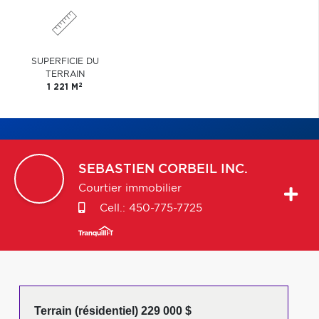
SUPERFICIE DU
TERRAIN
2
1 221 M
SEBASTIEN
CORBEIL INC.
Courtier immobilier
Cell.:
450-775-7725
Terrain (résidentiel) 229 000 $