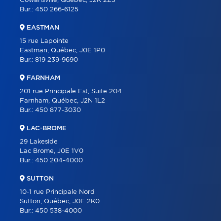
Cowansville, Québec, J2K 2Z3
Bur.:
450 266-6125
EASTMAN
15 rue Lapointe
Eastman, Québec, J0E 1P0
Bur.:
819 239-9690
FARNHAM
201 rue Principale Est, Suite 204
Farnham, Québec, J2N 1L2
Bur.:
450 877-3030
LAC-BROME
29 Lakeside
Lac Brome, J0E 1V0
Bur.:
450 204-4000
SUTTON
10-1 rue Principale Nord
Sutton, Québec, J0E 2K0
Bur.:
450 538-4000