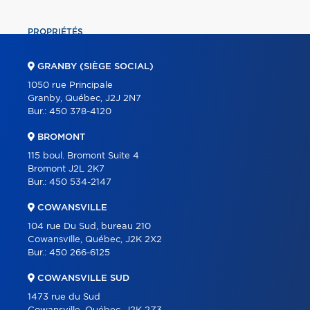
PROPRIÉTÉS
COMMERCIAL
GRANBY (SIÈGE SOCIAL)
ÉQUIPE
1050 rue Principale
Granby, Québec, J2J 2N7
À PROPOS
Bur.:
450 378-4120
OUTILS
BROMONT
PROGRAMMES
115 boul. Bromont Suite 4
Bromont J2L 2K7
PARTENAIRES
Bur.:
450 534-2147
CARRIÈRE
COWANSVILLE
BLOGUE
104 rue Du Sud, bureau 210
Cowansville, Québec, J2K 2X2
CONTACT
Bur.:
450 266-6125
ENGLISH
COWANSVILLE SUD
1473 rue du Sud