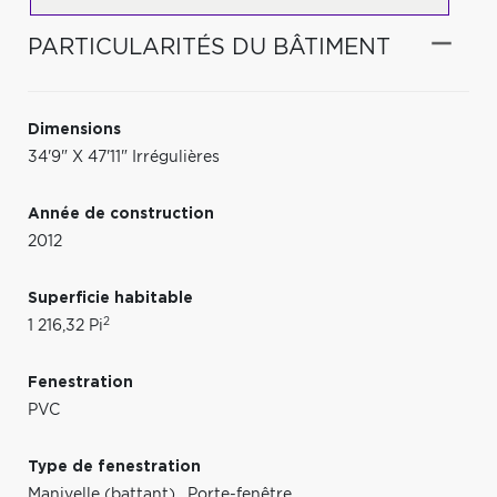
PARTICULARITÉS DU BÂTIMENT
Dimensions
34'9" X 47'11" Irrégulières
Année de construction
2012
Superficie habitable
2
1 216,32 Pi
Fenestration
PVC
Type de fenestration
Manivelle (battant)
,
Porte-fenêtre