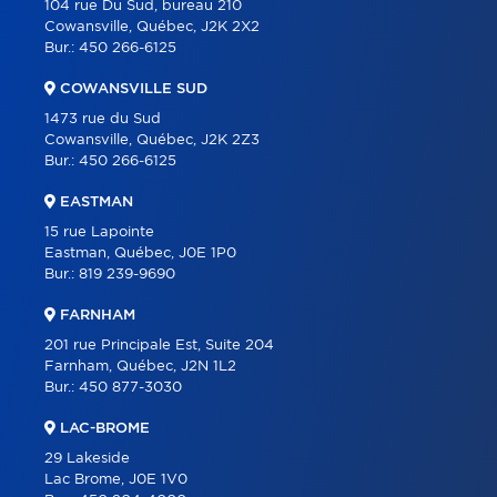
104 rue Du Sud, bureau 210
Cowansville, Québec, J2K 2X2
CONTACT
Bur.:
450 266-6125
ENGLISH
COWANSVILLE SUD
1473 rue du Sud
Cowansville, Québec, J2K 2Z3
Bur.:
450 266-6125
EASTMAN
15 rue Lapointe
Eastman, Québec, J0E 1P0
Bur.:
819 239-9690
FARNHAM
201 rue Principale Est, Suite 204
Farnham, Québec, J2N 1L2
Bur.:
450 877-3030
LAC-BROME
29 Lakeside
Lac Brome, J0E 1V0