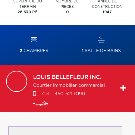
SUPERFICIE DU
NOMBRE DE
ANNÉE DE
TERRAIN
PIÈCES
CONSTRUCTION
2
28 630 PI
0
1947
2
CHAMBRES
1
SALLE DE BAINS
LOUIS
BELLEFLEUR INC.
Courtier immobilier commercial
Cell.:
450-521-0190