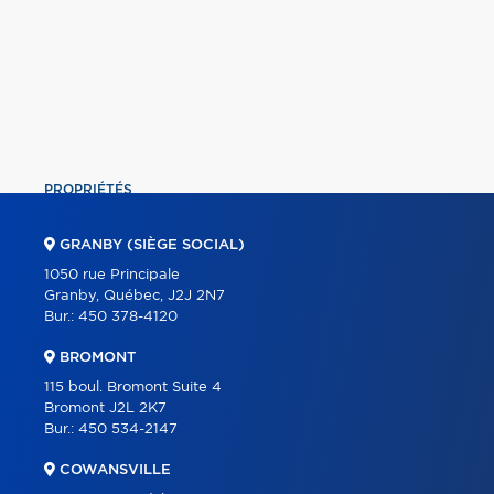
PROPRIÉTÉS
COMMERCIAL
GRANBY (SIÈGE SOCIAL)
ÉQUIPE
1050 rue Principale
Granby, Québec, J2J 2N7
À PROPOS
Bur.:
450 378-4120
OUTILS
BROMONT
PROGRAMMES
115 boul. Bromont Suite 4
Bromont J2L 2K7
PARTENAIRES
Bur.:
450 534-2147
CARRIÈRE
COWANSVILLE
BLOGUE