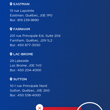
EASTMAN
15 rue Lapointe
Eastman, Québec, J0E 1P0
Bur.:
819 239-9690
FARNHAM
201 rue Principale Est, Suite 204
Farnham, Québec, J2N 1L2
Bur.:
450 877-3030
LAC-BROME
29 Lakeside
Lac Brome, J0E 1V0
Bur.:
450 204-4000
SUTTON
10-1 rue Principale Nord
Sutton, Québec, J0E 2K0
Bur.:
450 538-4000
×