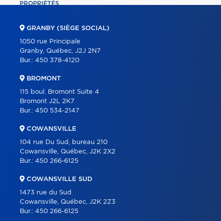
PROPRIÉTÉS
COMMERCIAL
GRANBY (SIÈGE SOCIAL)
ÉQUIPE
1050 rue Principale
Granby, Québec, J2J 2N7
À PROPOS
Bur.:
450 378-4120
OUTILS
BROMONT
PROGRAMMES
115 boul. Bromont Suite 4
Bromont J2L 2K7
PARTENAIRES
Bur.:
450 534-2147
CARRIÈRE
COWANSVILLE
BLOGUE
104 rue Du Sud, bureau 210
Cowansville, Québec, J2K 2X2
CONTACT
Bur.:
450 266-6125
ENGLISH
COWANSVILLE SUD
1473 rue du Sud
Cowansville, Québec, J2K 2Z3
Bur.:
450 266-6125