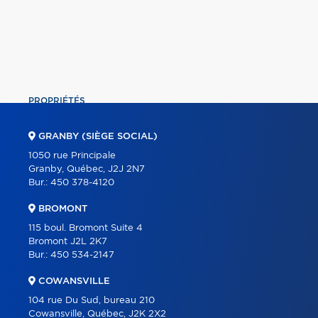
PROPRIÉTÉS
COMMERCIAL
GRANBY (SIÈGE SOCIAL)
ÉQUIPE
1050 rue Principale
Granby, Québec, J2J 2N7
À PROPOS
Bur.:
450 378-4120
OUTILS
BROMONT
PROGRAMMES
115 boul. Bromont Suite 4
Bromont J2L 2K7
PARTENAIRES
Bur.:
450 534-2147
CARRIÈRE
COWANSVILLE
BLOGUE
104 rue Du Sud, bureau 210
Cowansville, Québec, J2K 2X2
CONTACT