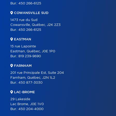
Bur.:
450 266-6125
ENGLISH
COWANSVILLE SUD
1473 rue du Sud
Cowansville, Québec, J2K 2Z3
Bur.:
450 266-6125
EASTMAN
15 rue Lapointe
Eastman, Québec, J0E 1P0
Bur.:
819 239-9690
FARNHAM
201 rue Principale Est, Suite 204
Farnham, Québec, J2N 1L2
Bur.:
450 877-3030
LAC-BROME
29 Lakeside
Lac Brome, J0E 1V0
Bur.:
450 204-4000