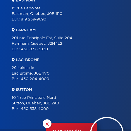
EASTMAN
15 rue Lapointe
Eastman, Québec, J0E 1P0
Bur.:
819 239-9690
FARNHAM
201 rue Principale Est, Suite 204
Farnham, Québec, J2N 1L2
Bur.:
450 877-3030
LAC-BROME
29 Lakeside
Lac Brome, J0E 1V0
Bur.:
450 204-4000
SUTTON
10-1 rue Principale Nord
Sutton, Québec, J0E 2K0
Bur.:
450 538-4000
×