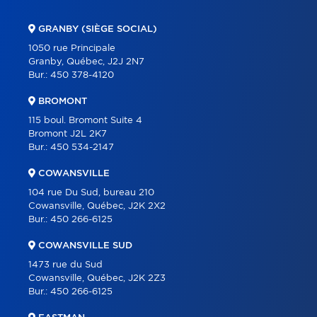
COMMERCIAL
GRANBY (SIÈGE SOCIAL)
ÉQUIPE
1050 rue Principale
Granby, Québec, J2J 2N7
À PROPOS
Bur.:
450 378-4120
OUTILS
BROMONT
PROGRAMMES
115 boul. Bromont Suite 4
Bromont J2L 2K7
PARTENAIRES
Bur.:
450 534-2147
CARRIÈRE
COWANSVILLE
BLOGUE
104 rue Du Sud, bureau 210
Cowansville, Québec, J2K 2X2
CONTACT
Bur.:
450 266-6125
ENGLISH
COWANSVILLE SUD
1473 rue du Sud
Cowansville, Québec, J2K 2Z3
Bur.:
450 266-6125