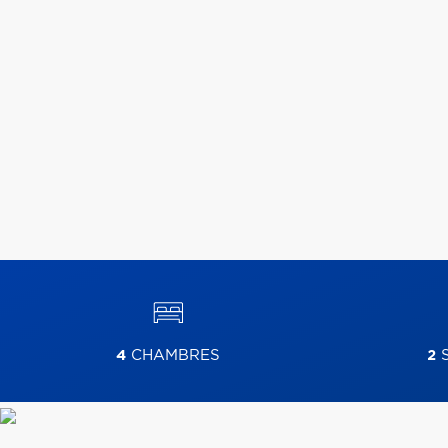
4
CHAMBRES
2
S