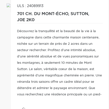
ULS : 24089913
701 CH. DU MONT-ÉCHO,
SUTTON,
J0E 2K0
Découvrez la tranquillité et la beauté de la vie à la
campagne dans cette charmante maison centenaire,
nichée sur un terrain de près de 2 acres dans un
secteur rechercher. Profitez d'une intimité absolue,
d'une sérénité absolue et de vues panoramiques sur
les montagnes, à seulement 10 minutes de Mont
Sutton. Le salon, véritable coeur de la maison, est
agrémenté d'une magnifique cheminée en pierre. Une
véranda trois saisons offre un cadre idéal pour se
détendre et admirer le paysage environnant. Que
vous recherchiez une résidence principale ou un pied-
à-terre à la campagne, cette propriété allie avec
charme et beauté.