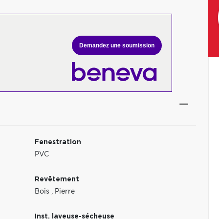
Demandez une soumission
Fenestration
PVC
Revêtement
Bois
,
Pierre
Inst. laveuse-sécheuse