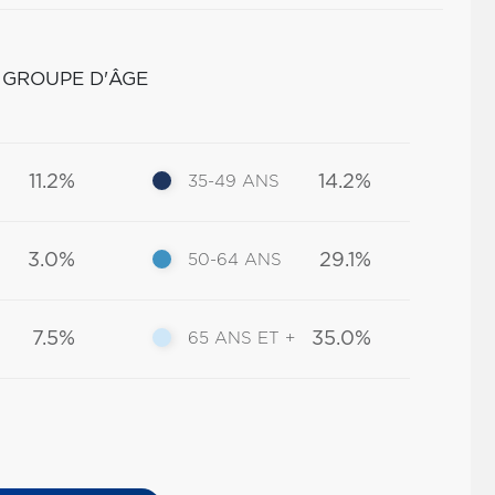
 GROUPE D'ÂGE
11.2%
14.2%
35-49 ANS
3.0%
29.1%
50-64 ANS
7.5%
35.0%
65 ANS ET +