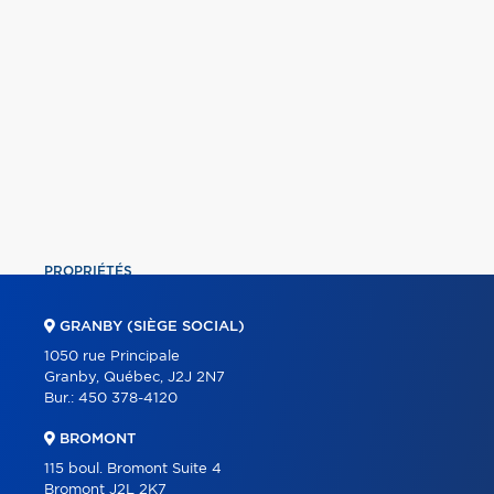
PROPRIÉTÉS
COMMERCIAL
GRANBY (SIÈGE SOCIAL)
ÉQUIPE
1050 rue Principale
Granby, Québec, J2J 2N7
À PROPOS
Bur.:
450 378-4120
OUTILS
BROMONT
PROGRAMMES
115 boul. Bromont Suite 4
Bromont J2L 2K7