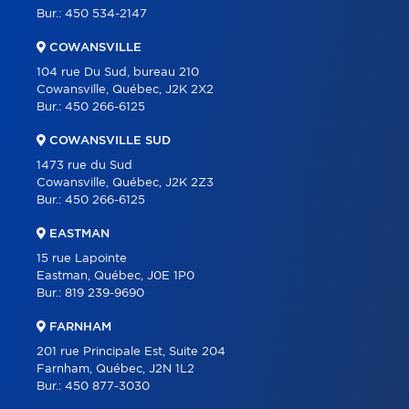
PARTENAIRES
Bur.:
450 534-2147
CARRIÈRE
COWANSVILLE
BLOGUE
104 rue Du Sud, bureau 210
Cowansville, Québec, J2K 2X2
CONTACT
Bur.:
450 266-6125
ENGLISH
COWANSVILLE SUD
1473 rue du Sud
Cowansville, Québec, J2K 2Z3
Bur.:
450 266-6125
EASTMAN
15 rue Lapointe
Eastman, Québec, J0E 1P0
Bur.:
819 239-9690
FARNHAM
201 rue Principale Est, Suite 204
Farnham, Québec, J2N 1L2
Bur.:
450 877-3030