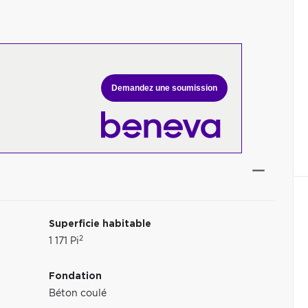
Demandez une soumission
Superficie habitable
2
1 171 Pi
Fondation
Béton coulé