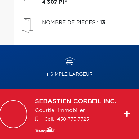
2
4 307 PI
NOMBRE DE PIÈCES
:
13
1
SIMPLE LARGEUR
SEBASTIEN
CORBEIL INC.
Courtier immobilier
Cell.:
450-775-7725