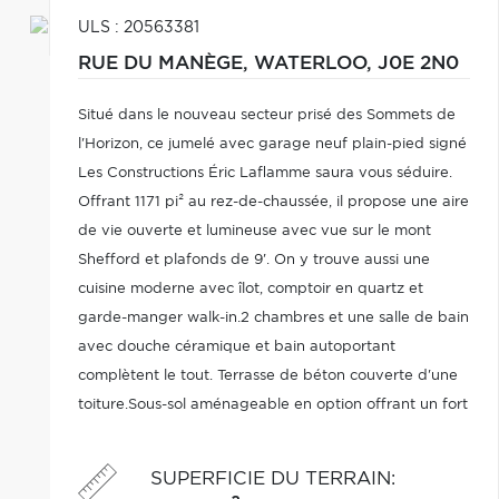
ULS : 20563381
RUE DU MANÈGE,
WATERLOO,
J0E 2N0
Situé dans le nouveau secteur prisé des Sommets de
l'Horizon, ce jumelé avec garage neuf plain-pied signé
Les Constructions Éric Laflamme saura vous séduire.
Offrant 1171 pi² au rez-de-chaussée, il propose une aire
de vie ouverte et lumineuse avec vue sur le mont
Shefford et plafonds de 9'. On y trouve aussi une
cuisine moderne avec îlot, comptoir en quartz et
garde-manger walk-in.2 chambres et une salle de bain
avec douche céramique et bain autoportant
complètent le tout. Terrasse de béton couverte d'une
toiture.Sous-sol aménageable en option offrant un fort
potentiel. Une construction de grande qualité dans un
environnement des plus prisés!
SUPERFICIE DU TERRAIN
: