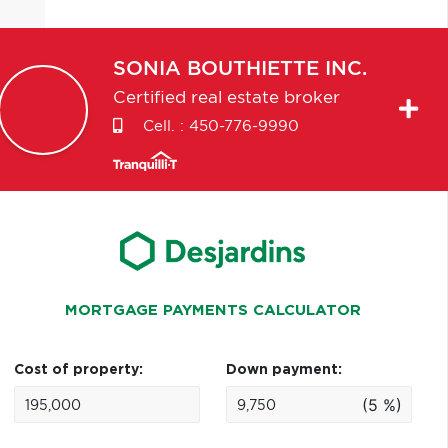
SONIA
BOUTHIETTE INC.
Certified real estate broker
Cell. :
450-776-9990
MORTGAGE PAYMENTS CALCULATOR
Cost of property:
Down payment:
(5 %)