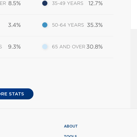
8.5%
12.7%
DER
35-49 YEARS
3.4%
35.3%
50-64 YEARS
9.3%
30.8%
S
65 AND OVER
RE STATS
ABOUT
L
TOOLS