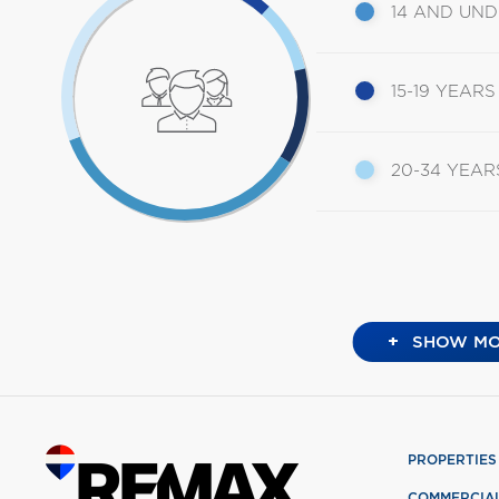
14 AND UN
15-19 YEARS
20-34 YEAR
+
SHOW MO
PROPERTIES
COMMERCIA