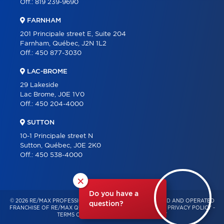
Off.:
819 239-9690
FARNHAM
201 Principale street E, Suite 204
Farnham, Québec, J2N 1L2
Off.:
450 877-3030
LAC-BROME
29 Lakeside
Lac Brome, J0E 1V0
Off.:
450 204-4000
SUTTON
10-1 Principale street N
Sutton, Québec, J0E 2K0
Off.:
450 538-4000
×
Do you have a
© 2026 RE/MAX PROFESSIONNEL – INDEPENDENTLY OWNED AND OPERATED
question?
FRANCHISE OF RE/MAX QUÉBEC – ALL RIGHTS RESERVED -
PRIVACY POLICY
-
TERMS OF USE
-
CONSENT MANAGEMENT