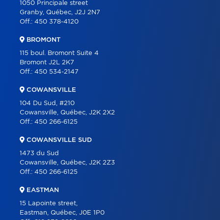
1050 Principale street
Granby, Québec, J2J 2N7
ABOUT
Off.:
450 378-4120
TOOLS
BROMONT
PROGRAMS
115 boul. Bromont Suite 4
Bromont J2L 2K7
PARTNERS
Off.:
450 534-2147
CAREER
COWANSVILLE
BLOG
104 Du Sud, #210
Cowansville, Québec, J2K 2X2
CONTACT
Off.:
450 266-6125
FRANÇAIS
COWANSVILLE SUD
1473 du Sud
Cowansville, Québec, J2K 2Z3
Off.:
450 266-6125
EASTMAN
15 Lapointe street,
Eastman, Québec, J0E 1P0