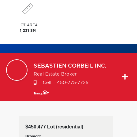
LOT AREA
1,231 SM
SEBASTIEN
CORBEIL INC.
Real Estate Broker
Cell. :
450-775-7725
$450,477 Lot (residential)
Bromont