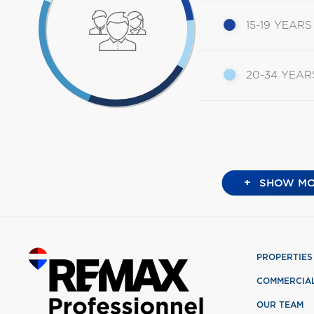
15-19 YEARS
20-34 YEAR
+
SHOW MO
PROPERTIES
COMMERCIA
OUR TEAM