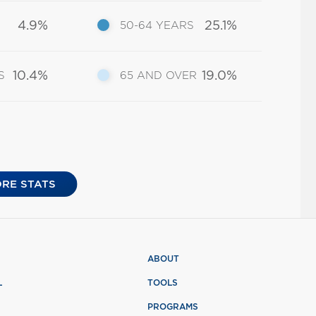
4.9%
25.1%
50-64 YEARS
10.4%
19.0%
S
65 AND OVER
RE STATS
ABOUT
L
TOOLS
PROGRAMS