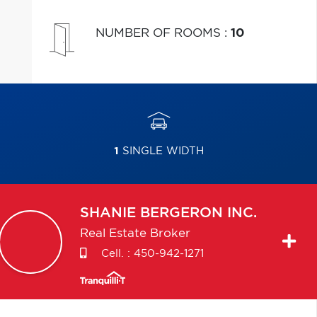
NUMBER OF ROOMS
:
10
1
SINGLE WIDTH
SHANIE
BERGERON INC.
Real Estate Broker
Cell. :
450-942-1271