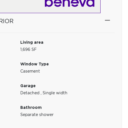
RIOR
Living area
1,696 SF
Window Type
Casement
Garage
Detached
,
Single width
Bathroom
Separate shower