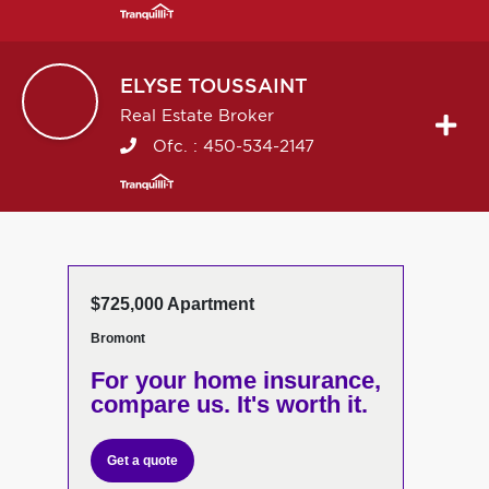
ELYSE
TOUSSAINT
Real Estate Broker
Ofc. :
450-534-2147
$725,000 Apartment
Bromont
For your home insurance,
compare us. It's worth it.
Get a quote