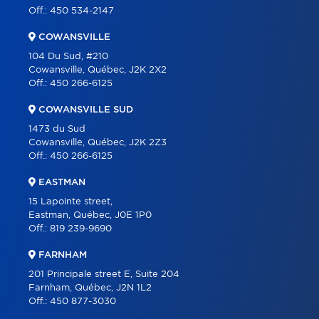
PARTNERS
Off.:
450 534-2147
CAREER
COWANSVILLE
BLOG
104 Du Sud, #210
Cowansville, Québec, J2K 2X2
CONTACT
Off.:
450 266-6125
FRANÇAIS
COWANSVILLE SUD
1473 du Sud
Cowansville, Québec, J2K 2Z3
Off.:
450 266-6125
EASTMAN
15 Lapointe street,
Eastman, Québec, J0E 1P0
Off.:
819 239-9690
FARNHAM
201 Principale street E, Suite 204
Farnham, Québec, J2N 1L2
Off.:
450 877-3030