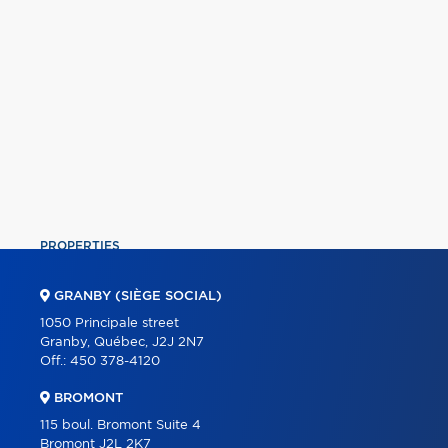
PROPERTIES
COMMERCIAL
GRANBY (SIÈGE SOCIAL)
OUR TEAM
1050 Principale street
Granby, Québec, J2J 2N7
ABOUT
Off.:
450 378-4120
TOOLS
BROMONT
PROGRAMS
115 boul. Bromont Suite 4
Bromont J2L 2K7