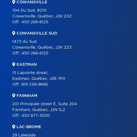
COWANSVILLE
BLOG
104 Du Sud, #210
Cowansville, Québec, J2K 2X2
CONTACT
Off.:
450 266-6125
FRANÇAIS
COWANSVILLE SUD
1473 du Sud
Cowansville, Québec, J2K 2Z3
Off.:
450 266-6125
EASTMAN
15 Lapointe street,
Eastman, Québec, J0E 1P0
Off.:
819 239-9690
FARNHAM
201 Principale street E, Suite 204
Farnham, Québec, J2N 1L2
Off.:
450 877-3030
LAC-BROME
29 Lakeside