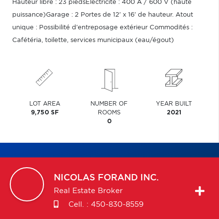
Hauteur libre : 23 piedsÉlectricité : 400 A / 600 V (haute
puissance)Garage : 2 Portes de 12' x 16' de hauteur. Atout
unique : Possibilité d'entreposage extérieur Commodités :
Cafétéria, toilette, services municipaux (eau/égout)
LOT AREA
NUMBER OF
YEAR BUILT
9,750 SF
ROOMS
2021
0
NICOLAS
FORAND INC.
Real Estate Broker
Cell. :
450-830-8559