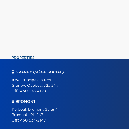
PROPERTIES
COMMERCIAL
GRANBY (SIÈGE SOCIAL)
OUR TEAM
1050 Principale street
Granby, Québec, J2J 2N7
ABOUT
Off.:
450 378-4120
TOOLS
BROMONT
PROGRAMS
115 boul. Bromont Suite 4
Bromont J2L 2K7
PARTNERS
Off.:
450 534-2147
CAREER