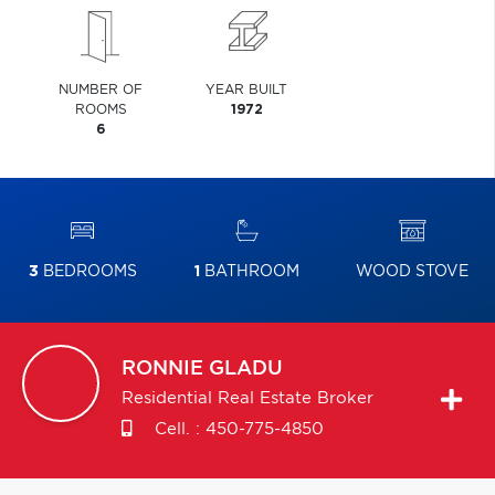
NUMBER OF
YEAR BUILT
ROOMS
1972
6
3
BEDROOMS
1
BATHROOM
WOOD STOVE
RONNIE
GLADU
Residential Real Estate Broker
Cell. :
450-775-4850