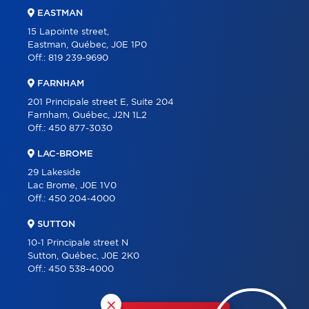
EASTMAN
15 Lapointe street,
Eastman, Québec, J0E 1P0
Off.:
819 239-9690
FARNHAM
201 Principale street E, Suite 204
Farnham, Québec, J2N 1L2
Off.:
450 877-3030
LAC-BROME
29 Lakeside
Lac Brome, J0E 1V0
Off.:
450 204-4000
SUTTON
10-1 Principale street N
Sutton, Québec, J0E 2K0
Off.:
450 538-4000
×