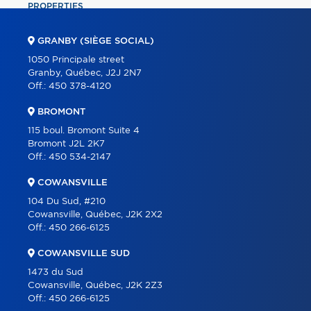
PROPERTIES
COMMERCIAL
GRANBY (SIÈGE SOCIAL)
OUR TEAM
1050 Principale street
Granby, Québec, J2J 2N7
ABOUT
Off.:
450 378-4120
TOOLS
BROMONT
PROGRAMS
115 boul. Bromont Suite 4
Bromont J2L 2K7
PARTNERS
Off.:
450 534-2147
CAREER
COWANSVILLE
BLOG
104 Du Sud, #210
Cowansville, Québec, J2K 2X2
CONTACT
Off.:
450 266-6125
FRANÇAIS
COWANSVILLE SUD
1473 du Sud
Cowansville, Québec, J2K 2Z3
Off.:
450 266-6125