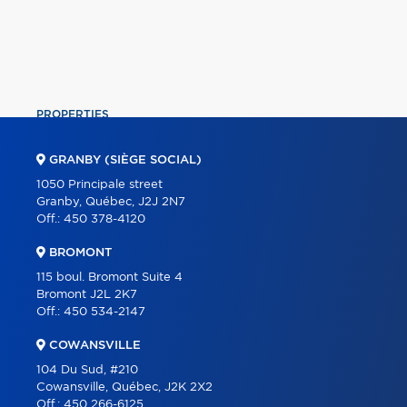
PROPERTIES
COMMERCIAL
GRANBY (SIÈGE SOCIAL)
OUR TEAM
1050 Principale street
Granby, Québec, J2J 2N7
ABOUT
Off.:
450 378-4120
TOOLS
BROMONT
PROGRAMS
115 boul. Bromont Suite 4
Bromont J2L 2K7
PARTNERS
Off.:
450 534-2147
CAREER
COWANSVILLE
BLOG
104 Du Sud, #210
Cowansville, Québec, J2K 2X2
CONTACT
Off.:
450 266-6125