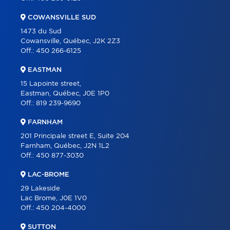
FRANÇAIS
COWANSVILLE SUD
1473 du Sud
Cowansville, Québec, J2K 2Z3
Off.:
450 266-6125
EASTMAN
15 Lapointe street,
Eastman, Québec, J0E 1P0
Off.:
819 239-9690
FARNHAM
201 Principale street E, Suite 204
Farnham, Québec, J2N 1L2
Off.:
450 877-3030
LAC-BROME
29 Lakeside
Lac Brome, J0E 1V0
Off.:
450 204-4000
SUTTON