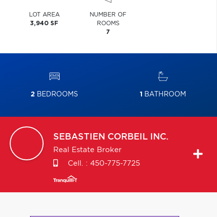
LOT AREA
NUMBER OF
3,940 SF
ROOMS
7
2
BEDROOMS
1
BATHROOM
SEBASTIEN
CORBEIL INC.
Real Estate Broker
Cell. :
450-775-7725