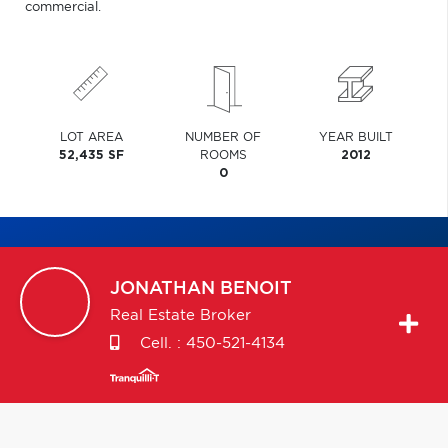
commercial.
LOT AREA
NUMBER OF
YEAR BUILT
52,435 SF
ROOMS
2012
0
JONATHAN
BENOIT
Real Estate Broker
Cell. :
450-521-4134