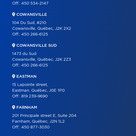
Off.:
450 534-2147
CAREER
COWANSVILLE
BLOG
104 Du Sud, #210
Cowansville, Québec, J2K 2X2
CONTACT
Off.:
450 266-6125
FRANÇAIS
COWANSVILLE SUD
1473 du Sud
Cowansville, Québec, J2K 2Z3
Off.:
450 266-6125
EASTMAN
15 Lapointe street,
Eastman, Québec, J0E 1P0
Off.:
819 239-9690
FARNHAM
201 Principale street E, Suite 204
Farnham, Québec, J2N 1L2
Off.:
450 877-3030