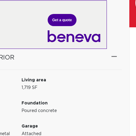
Get a quote
RIOR
Living area
1,719 SF
Foundation
Poured concrete
Garage
metal
Attached