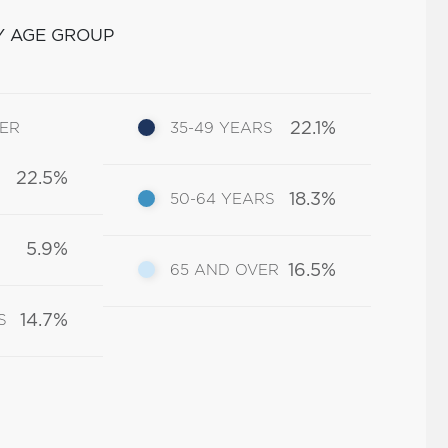
Y AGE GROUP
22.1%
DER
35-49 YEARS
22.5%
18.3%
50-64 YEARS
5.9%
16.5%
65 AND OVER
14.7%
S