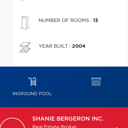
NUMBER OF ROOMS
:
13
YEAR BUILT
:
2004
INGROUND POOL
SHANIE
BERGERON INC.
Real Estate Broker