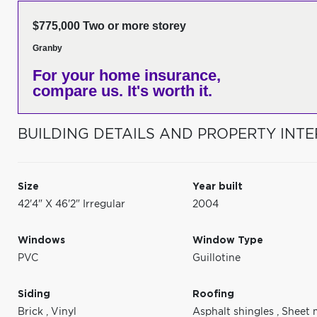
$775,000 Two or more storey
Granby
For your home insurance,
compare us. It's worth it.
BUILDING DETAILS AND PROPERTY INTE
Size
Year built
42'4" X 46'2" Irregular
2004
Windows
Window Type
PVC
Guillotine
Siding
Roofing
Brick
,
Vinyl
Asphalt shingles
,
Sheet 