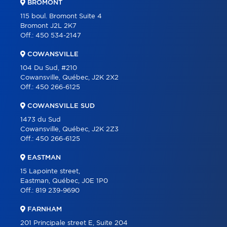
BROMONT
PROGRAMS
115 boul. Bromont Suite 4
Bromont J2L 2K7
PARTNERS
Off.:
450 534-2147
CAREER
COWANSVILLE
BLOG
104 Du Sud, #210
Cowansville, Québec, J2K 2X2
CONTACT
Off.:
450 266-6125
FRANÇAIS
COWANSVILLE SUD
1473 du Sud
Cowansville, Québec, J2K 2Z3
Off.:
450 266-6125
EASTMAN
15 Lapointe street,
Eastman, Québec, J0E 1P0
Off.:
819 239-9690
FARNHAM
201 Principale street E, Suite 204