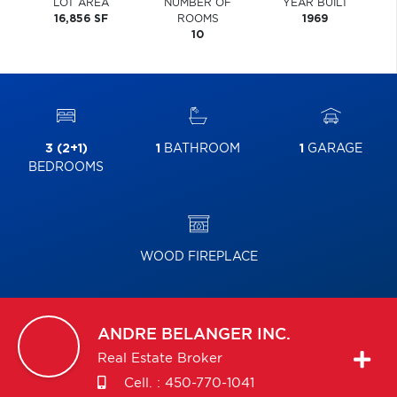
LOT AREA
NUMBER OF
YEAR BUILT
16,856 SF
ROOMS
1969
10
3 (2+1)
1
BATHROOM
1
GARAGE
BEDROOMS
WOOD FIREPLACE
ANDRE
BELANGER INC.
Real Estate Broker
Cell. :
450-770-1041