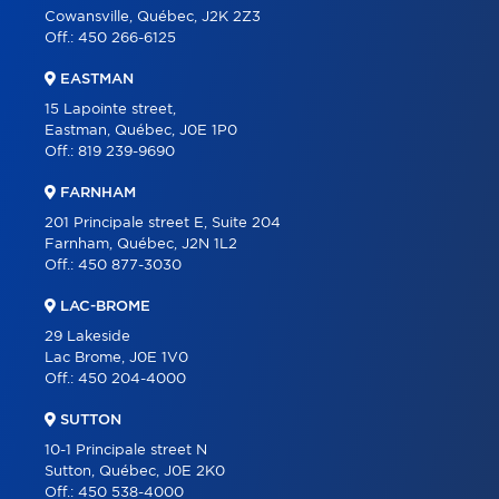
Cowansville, Québec, J2K 2Z3
Off.:
450 266-6125
EASTMAN
15 Lapointe street,
Eastman, Québec, J0E 1P0
Off.:
819 239-9690
FARNHAM
201 Principale street E, Suite 204
Farnham, Québec, J2N 1L2
Off.:
450 877-3030
LAC-BROME
29 Lakeside
Lac Brome, J0E 1V0
Off.:
450 204-4000
SUTTON
10-1 Principale street N
Sutton, Québec, J0E 2K0
Off.:
450 538-4000