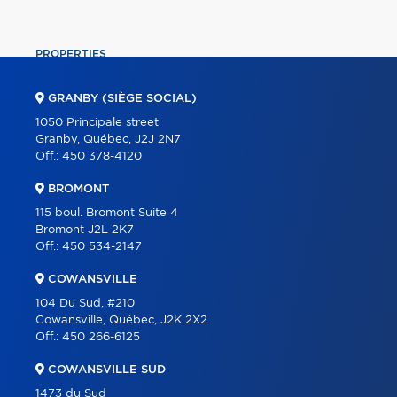
PROPERTIES
COMMERCIAL
GRANBY (SIÈGE SOCIAL)
OUR TEAM
1050 Principale street
Granby, Québec, J2J 2N7
ABOUT
Off.:
450 378-4120
TOOLS
BROMONT
PROGRAMS
115 boul. Bromont Suite 4
Bromont J2L 2K7
PARTNERS
Off.:
450 534-2147
CAREER
COWANSVILLE
BLOG
104 Du Sud, #210
Cowansville, Québec, J2K 2X2
CONTACT
Off.:
450 266-6125
FRANÇAIS
COWANSVILLE SUD
1473 du Sud