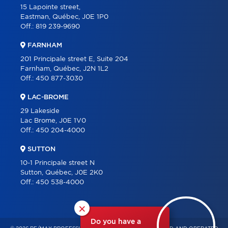
15 Lapointe street,
Eastman, Québec, J0E 1P0
Off.:
819 239-9690
FARNHAM
201 Principale street E, Suite 204
Farnham, Québec, J2N 1L2
Off.:
450 877-3030
LAC-BROME
29 Lakeside
Lac Brome, J0E 1V0
Off.:
450 204-4000
SUTTON
10-1 Principale street N
Sutton, Québec, J0E 2K0
Off.:
450 538-4000
×
Do you have a