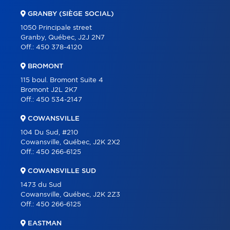
COMMERCIAL
GRANBY (SIÈGE SOCIAL)
OUR TEAM
1050 Principale street
Granby, Québec, J2J 2N7
ABOUT
Off.:
450 378-4120
TOOLS
BROMONT
PROGRAMS
115 boul. Bromont Suite 4
Bromont J2L 2K7
PARTNERS
Off.:
450 534-2147
CAREER
COWANSVILLE
BLOG
104 Du Sud, #210
Cowansville, Québec, J2K 2X2
CONTACT
Off.:
450 266-6125
FRANÇAIS
COWANSVILLE SUD
1473 du Sud
Cowansville, Québec, J2K 2Z3
Off.:
450 266-6125
EASTMAN