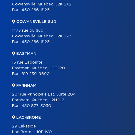
CONTACT
Cowansville, Québec, J2K 2X2
Bur.:
450 266-6125
ENGLISH
COWANSVILLE SUD
1473 rue du Sud
Cowansville, Québec, J2K 2Z3
Bur.:
450 266-6125
EASTMAN
15 rue Lapointe
Eastman, Québec, J0E 1P0
Bur.:
819 239-9690
FARNHAM
201 rue Principale Est, Suite 204
Farnham, Québec, J2N 1L2
Bur.:
450 877-3030
LAC-BROME
29 Lakeside
Lac Brome, J0E 1V0