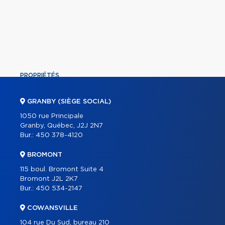
PROPRIÉTÉS
COMMERCIAL
GRANBY (SIÈGE SOCIAL)
ÉQUIPE
1050 rue Principale
Granby, Québec, J2J 2N7
À PROPOS
Bur.:
450 378-4120
OUTILS
BROMONT
PROGRAMMES
115 boul. Bromont Suite 4
PARTENAIRES
Bromont J2L 2K7
Bur.:
450 534-2147
CARRIÈRE
COWANSVILLE
BLOGUE
104 rue Du Sud, bureau 210