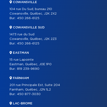
COWANSVILLE
BLOGUE
104 rue Du Sud, bureau 210
CONTACT
Cowansville, Québec, J2K 2X2
Bur.:
450 266-6125
ENGLISH
COWANSVILLE SUD
1473 rue du Sud
Cowansville, Québec, J2K 2Z3
Bur.:
450 266-6125
EASTMAN
15 rue Lapointe
Eastman, Québec, J0E 1P0
Bur.:
819 239-9690
FARNHAM
201 rue Principale Est, Suite 204
Farnham, Québec, J2N 1L2
Bur.:
450 877-3030
LAC-BROME