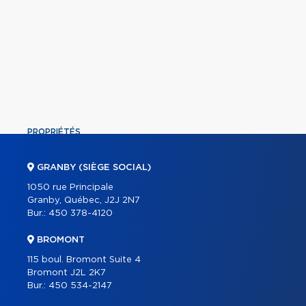
PROPRIÉTÉS
COMMERCIAL
GRANBY (SIÈGE SOCIAL)
ÉQUIPE
1050 rue Principale
Granby, Québec, J2J 2N7
À PROPOS
Bur.:
450 378-4120
OUTILS
BROMONT
PROGRAMMES
115 boul. Bromont Suite 4
PARTENAIRES
Bromont J2L 2K7
Bur.:
450 534-2147
CARRIÈRE