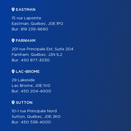
EASTMAN
15 rue Lapointe
Eastman, Québec, J0E 1P0
Bur.:
819 239-9690
FARNHAM
201 rue Principale Est, Suite 204
Farnham, Québec, J2N 1L2
Bur.:
450 877-3030
LAC-BROME
29 Lakeside
Lac Brome, J0E 1V0
Bur.:
450 204-4000
SUTTON
10-1 rue Principale Nord
Sutton, Québec, J0E 2K0
Bur.:
450 538-4000