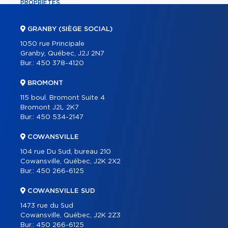
PROPRIÉTÉS
COMMERCIAL
GRANBY (SIÈGE SOCIAL)
ÉQUIPE
1050 rue Principale
Granby, Québec, J2J 2N7
À PROPOS
Bur.:
450 378-4120
OUTILS
BROMONT
PROGRAMMES
115 boul. Bromont Suite 4
PARTENAIRES
Bromont J2L 2K7
Bur.:
450 534-2147
CARRIÈRE
COWANSVILLE
BLOGUE
104 rue Du Sud, bureau 210
CONTACT
Cowansville, Québec, J2K 2X2
Bur.:
450 266-6125
ENGLISH
COWANSVILLE SUD
1473 rue du Sud
Cowansville, Québec, J2K 2Z3
Bur.:
450 266-6125