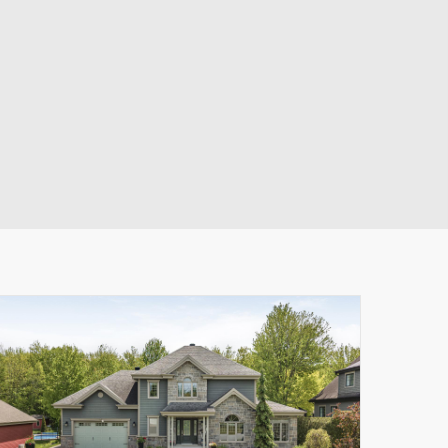
Leaflet
|
© MapTiler
© OpenStreetMap contributors