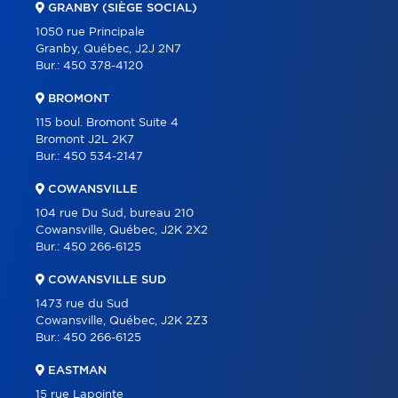
GRANBY (SIÈGE SOCIAL)
ÉQUIPE
1050 rue Principale
Granby, Québec, J2J 2N7
À PROPOS
Bur.:
450 378-4120
OUTILS
BROMONT
PROGRAMMES
115 boul. Bromont Suite 4
Bromont J2L 2K7
PARTENAIRES
Bur.:
450 534-2147
CARRIÈRE
COWANSVILLE
BLOGUE
104 rue Du Sud, bureau 210
Cowansville, Québec, J2K 2X2
CONTACT
Bur.:
450 266-6125
ENGLISH
COWANSVILLE SUD
1473 rue du Sud
Cowansville, Québec, J2K 2Z3
Bur.:
450 266-6125
EASTMAN
15 rue Lapointe