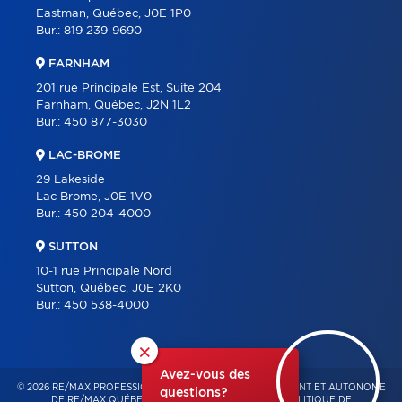
Eastman, Québec, J0E 1P0
Bur.:
819 239-9690
FARNHAM
201 rue Principale Est, Suite 204
Farnham, Québec, J2N 1L2
Bur.:
450 877-3030
LAC-BROME
29 Lakeside
Lac Brome, J0E 1V0
Bur.:
450 204-4000
SUTTON
10-1 rue Principale Nord
Sutton, Québec, J0E 2K0
Bur.:
450 538-4000
×
Avez-vous des
© 2026 RE/MAX PROFESSIONNEL – FRANCHISÉ INDÉPENDANT ET AUTONOME
questions?
DE RE/MAX QUÉBEC – TOUS DROITS RÉSERVÉS -
POLITIQUE DE