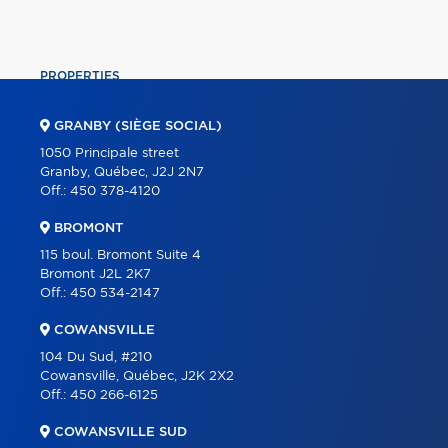
PROPERTIES
COMMERCIAL
GRANBY (SIÈGE SOCIAL)
OUR TEAM
1050 Principale street
Granby, Québec, J2J 2N7
ABOUT
Off.:
450 378-4120
TOOLS
BROMONT
PROGRAMS
115 boul. Bromont Suite 4
Bromont J2L 2K7
PARTNERS
Off.:
450 534-2147
CAREER
COWANSVILLE
BLOG
104 Du Sud, #210
Cowansville, Québec, J2K 2X2
CONTACT
Off.:
450 266-6125
FRANÇAIS
COWANSVILLE SUD