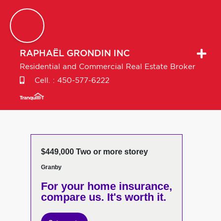
RAPHAËL
GRONDIN INC
Residential and Commercial Real Estate Broker
Cell. :
450-577-6222
$449,000 Two or more storey
Granby
For your home insurance,
compare us. It's worth it.