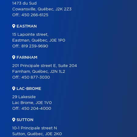
1473 du Sud
Cowansville, Québec, J2K 2Z3
Off.:
450 266-6125
EASTMAN
15 Lapointe street,
Eastman, Québec, J0E 1P0
Off.:
819 239-9690
FARNHAM
201 Principale street E, Suite 204
Farnham, Québec, J2N 1L2
Off.:
450 877-3030
LAC-BROME
29 Lakeside
Lac Brome, J0E 1V0
Off.:
450 204-4000
SUTTON
10-1 Principale street N
Sutton, Québec, J0E 2K0