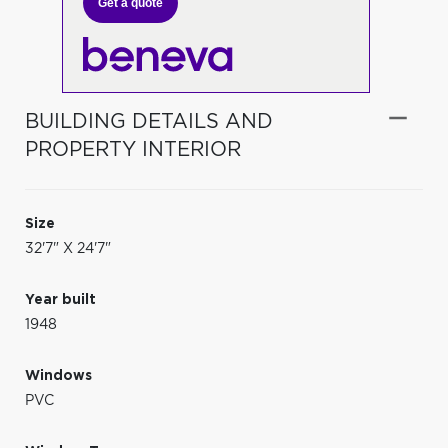
Get a quote
BUILDING DETAILS AND
PROPERTY INTERIOR
Size
32'7" X 24'7"
Year built
1948
Windows
PVC