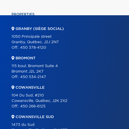
PROPERTIES
COMMERCIAL
GRANBY (SIÈGE SOCIAL)
OUR TEAM
1050 Principale street
Granby, Québec, J2J 2N7
ABOUT
Off.:
450 378-4120
TOOLS
BROMONT
PROGRAMS
115 boul. Bromont Suite 4
Bromont J2L 2K7
PARTNERS
Off.:
450 534-2147
CAREER
COWANSVILLE
BLOG
104 Du Sud, #210
Cowansville, Québec, J2K 2X2
CONTACT
Off.:
450 266-6125
FRANÇAIS
COWANSVILLE SUD
1473 du Sud