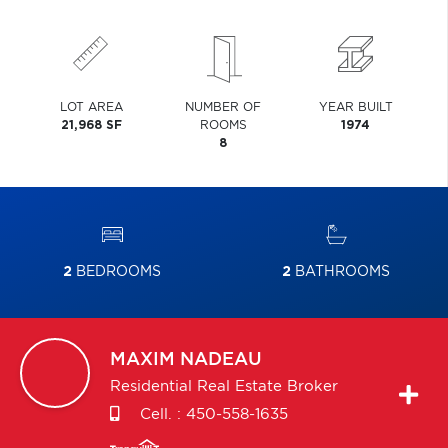
LOT AREA
NUMBER OF
YEAR BUILT
21,968 SF
ROOMS
1974
8
2
BEDROOMS
2
BATHROOMS
MAXIM
NADEAU
Residential Real Estate Broker
Cell. :
450-558-1635