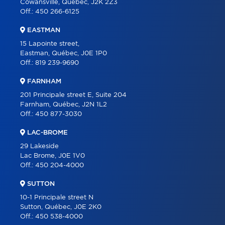
Cowansville, Québec, J2K 2Z3
Off.:
450 266-6125
EASTMAN
15 Lapointe street,
Eastman, Québec, J0E 1P0
Off.:
819 239-9690
FARNHAM
201 Principale street E, Suite 204
Farnham, Québec, J2N 1L2
Off.:
450 877-3030
LAC-BROME
29 Lakeside
Lac Brome, J0E 1V0
Off.:
450 204-4000
SUTTON
10-1 Principale street N
Sutton, Québec, J0E 2K0
Off.:
450 538-4000