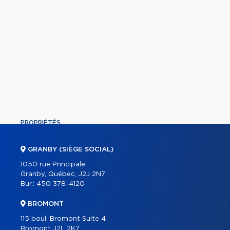
PROPRIÉTÉS
COMMERCIAL
GRANBY (SIÈGE SOCIAL)
ÉQUIPE
1050 rue Principale
Granby, Québec, J2J 2N7
À PROPOS
Bur.:
450 378-4120
OUTILS
BROMONT
PROGRAMMES
115 boul. Bromont Suite 4
PARTENAIRES
Bromont J2L 2K7