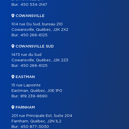
Bur.:
450 534-2147
CARRIÈRE
COWANSVILLE
BLOGUE
104 rue Du Sud, bureau 210
CONTACT
Cowansville, Québec, J2K 2X2
Bur.:
450 266-6125
ENGLISH
COWANSVILLE SUD
1473 rue du Sud
Cowansville, Québec, J2K 2Z3
Bur.:
450 266-6125
EASTMAN
15 rue Lapointe
Eastman, Québec, J0E 1P0
Bur.:
819 239-9690
FARNHAM
201 rue Principale Est, Suite 204
Farnham, Québec, J2N 1L2
Bur.:
450 877-3030