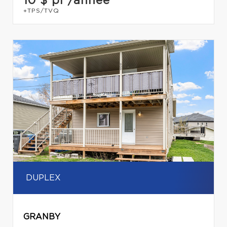
10 $
pi²/année
+TPS/TVQ
DUPLEX
GRANBY