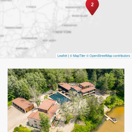
2
Leaflet
|
© MapTiler
© OpenStreetMap contributors