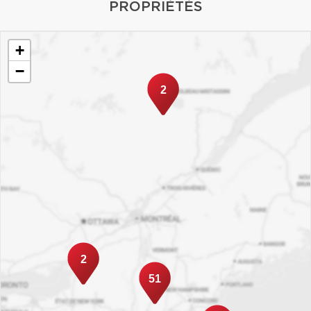
PROPRIÉTÉS
+
−
2
2
51