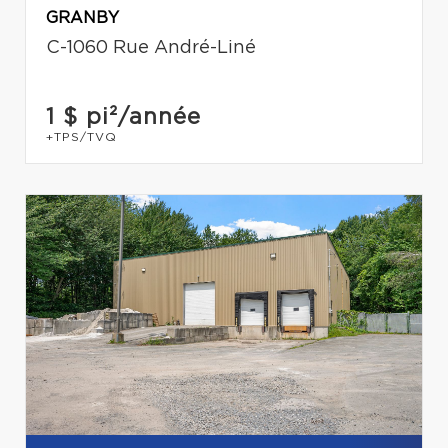
GRANBY
C-1060 Rue André-Liné
1 $
pi²/année
+TPS/TVQ