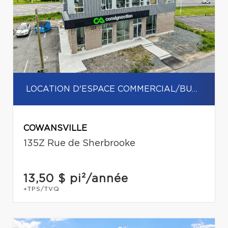
LOCATION D'ESPACE COMMERCIAL/BUREAU
COWANSVILLE
135Z Rue de Sherbrooke
13,50 $
pi²/année
+TPS/TVQ