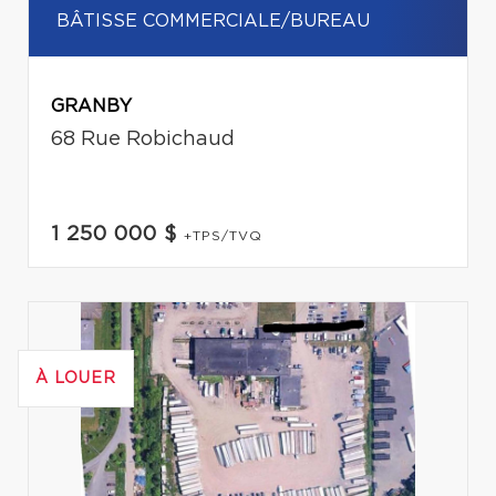
BÂTISSE COMMERCIALE/BUREAU
GRANBY
68 Rue Robichaud
1 250 000 $
+TPS/TVQ
À LOUER