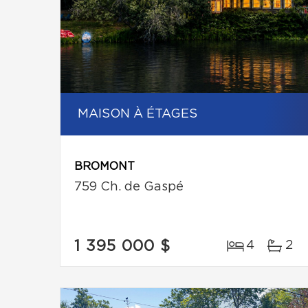
MAISON À ÉTAGES
BROMONT
759 Ch. de Gaspé
1 395 000 $
4
2