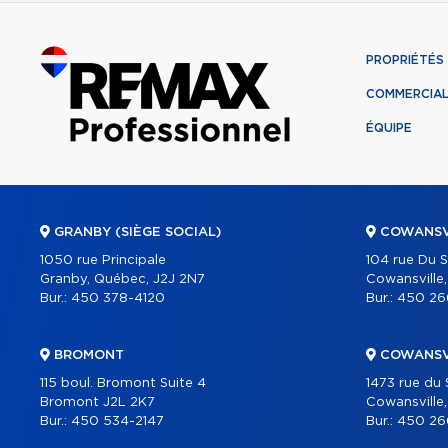
PROPRIÉTÉS
COMMERCIA
ÉQUIPE
GRANBY (SIÈGE SOCIAL)
COWANSV
1050 rue Principale
104 rue Du 
Granby, Québec, J2J 2N7
Cowansville
Bur.:
450 378-4120
Bur.:
450 26
BROMONT
COWANSV
115 boul. Bromont Suite 4
1473 rue du
Bromont J2L 2K7
Cowansville
Bur.:
450 534-2147
Bur.:
450 26