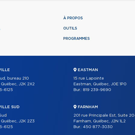
À PROPOS
L
OUTILS
PROGRAMMES
ILLE
EASTMAN
Sud, bureau 210
15 rue Lapointe
, Québec, J2K 2X2
Eastman, Québec, J0E 1P0
6-6125
Bur.:
819 239-9690
ILLE SUD
FARNHAM
 Sud
201 rue Principale Est, Suite 2
, Québec, J2K 2Z3
Farnham, Québec, J2N 1L2
6-6125
Bur.:
450 877-3030