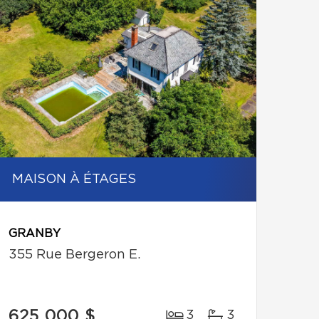
MAISON À ÉTAGES
GRANBY
355 Rue Bergeron E.
625 000 $
3
3