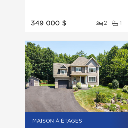
349 000 $
2
1
MAISON À ÉTAGES