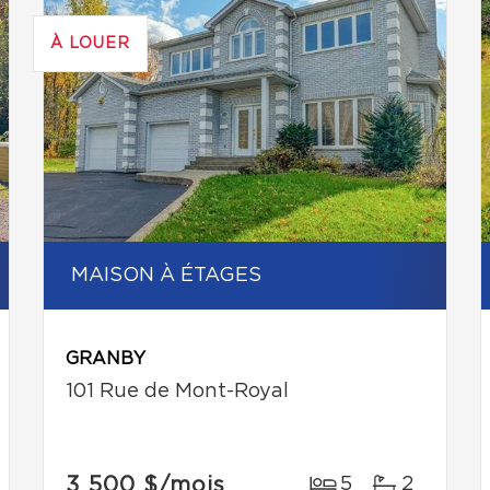
À LOUER
MAISON À ÉTAGES
GRANBY
101 Rue de Mont-Royal
3 500 $
/mois
5
2